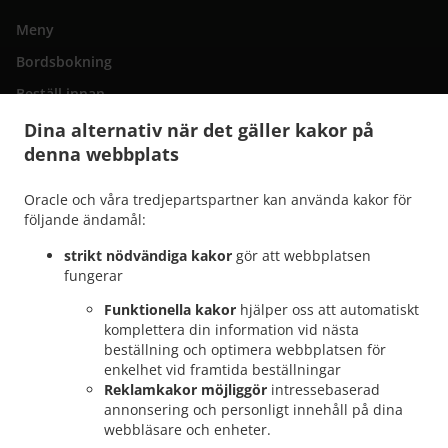
Meny
Bordsbokning
Beställ innan
Kontakta oss
Dina alternativ när det gäller kakor på
denna webbplats
Oracle och våra tredjepartspartner kan använda kakor för
.
Italiensk matleverans San Bartolomé de Tirajana
Italiensk matleverans Maspalomas
följande ändamål:
.
.
Playa del Inglés
Italiensk matleverans Maspalomas San Fernando
Italiensk
.
matleverans Maspalomas Campo Internacional
Italiensk matleverans Maspalomas
strikt nödvändiga kakor
gör att webbplatsen
.
.
fungerar
Meloneras
Italiensk matleverans Maspalomas San Agustín
Italiensk matleverans
.
.
Maspalomas Costa Meloneras
Italiensk matleverans Maspalomas Playa del Águila
Funktionella kakor
hjälper oss att automatiskt
.
.
Italiensk matleverans Maspalomas Sonnenland
Italiensk matleverans Maspalomas
komplettera din information vid nästa
beställning och optimera webbplatsen för
.
.
Italiensk matleverans El Tablero
Italiensk matleverans Lomo Gordo
Italiensk
enkelhet vid framtida beställningar
.
.
matleverans Montaña la Data
Italiensk matleverans El Salobre
Italiensk
Reklamkakor möjliggör
intressebaserad
.
.
matleverans Pasito Blanco
Italiensk matleverans Montaña Blanca
Italiensk
annonsering och personligt innehåll på dina
.
.
matleverans Mogán
Italiensk matleverans Bahía Feliz
Italiensk matleverans
webbläsare och enheter.
.
.