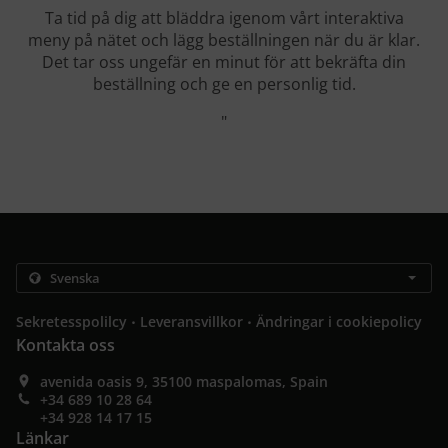
Ta tid på dig att bläddra igenom vårt interaktiva
meny på nätet och lägg beställningen när du är klar.
Det tar oss ungefär en minut för att bekräfta din
beställning och ge en personlig tid.
"
.
.
Sekretesspolilcy
Leveransvillkor
Ändringar i cookiepolicy
Kontakta oss
avenida oasis 9, 35100 maspalomas, Spain
+34 689 10 28 64
+34 928 14 17 15
Länkar