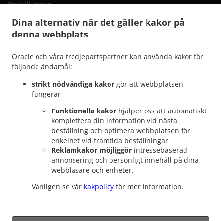
Beställ innan
Kontakta oss
Dina alternativ när det gäller kakor på
denna webbplats
Oracle och våra tredjepartspartner kan använda kakor för
.
Italiensk matleverans San Bartolomé de Tirajana
Italiensk matleverans Maspalomas
följande ändamål:
.
.
Playa del Inglés
Italiensk matleverans Maspalomas San Fernando
Italiensk
.
matleverans Maspalomas Campo Internacional
Italiensk matleverans Maspalomas
strikt nödvändiga kakor
gör att webbplatsen
.
.
fungerar
Meloneras
Italiensk matleverans Maspalomas San Agustín
Italiensk matleverans
.
.
Maspalomas Costa Meloneras
Italiensk matleverans Maspalomas Playa del Águila
Funktionella kakor
hjälper oss att automatiskt
.
.
Italiensk matleverans Maspalomas Sonnenland
Italiensk matleverans Maspalomas
komplettera din information vid nästa
beställning och optimera webbplatsen för
.
.
Italiensk matleverans El Tablero
Italiensk matleverans Lomo Gordo
Italiensk
enkelhet vid framtida beställningar
.
.
matleverans Montaña la Data
Italiensk matleverans El Salobre
Italiensk
Reklamkakor möjliggör
intressebaserad
.
.
matleverans Pasito Blanco
Italiensk matleverans Montaña Blanca
Italiensk
annonsering och personligt innehåll på dina
.
.
matleverans Mogán
Italiensk matleverans Bahía Feliz
Italiensk matleverans
webbläsare och enheter.
.
.
Tarajalillo
Italiensk matleverans Santa Lucía de Tirajana
Italiensk matleverans
Vänligen se vår
kakpolicy
för mer information.
.
.
Arteara
Italiensk matleverans Ayagaures
Italiensk matleverans Cercados de
.
.
Espinos
Italiensk matleverans El Horno
Takeaway matleverans