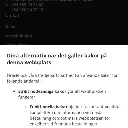
+34 689 10 28 64
+34 928 14 17 15
Länkar
Meny
Bordsbokning
Beställ innan
Kontakta oss
Dina alternativ när det gäller kakor på
denna webbplats
Oracle och våra tredjepartspartner kan använda kakor för
.
Italiensk matleverans San Bartolomé de Tirajana
Italiensk matleverans Maspalomas
följande ändamål:
.
.
Playa del Inglés
Italiensk matleverans Maspalomas San Fernando
Italiensk
.
matleverans Maspalomas Campo Internacional
Italiensk matleverans Maspalomas
strikt nödvändiga kakor
gör att webbplatsen
.
.
fungerar
Meloneras
Italiensk matleverans Maspalomas San Agustín
Italiensk matleverans
.
.
Maspalomas Costa Meloneras
Italiensk matleverans Maspalomas Playa del Águila
Funktionella kakor
hjälper oss att automatiskt
.
.
Italiensk matleverans Maspalomas Sonnenland
Italiensk matleverans Maspalomas
komplettera din information vid nästa
beställning och optimera webbplatsen för
.
.
Italiensk matleverans El Tablero
Italiensk matleverans Lomo Gordo
Italiensk
enkelhet vid framtida beställningar
.
.
matleverans Montaña la Data
Italiensk matleverans El Salobre
Italiensk