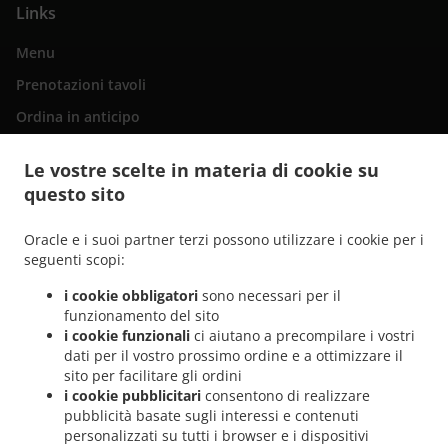
Links
Menu
Prenotazioni tavoli
Ordina in anticipo
Contattaci
Le vostre scelte in materia di cookie su
questo sito
.
Italiana Consegna del cibo San Bartolomé de Tirajana
Italiana Consegna del cibo
Oracle e i suoi partner terzi possono utilizzare i cookie per i
.
.
Maspalomas Playa del Inglés
Italiana Consegna del cibo Maspalomas San Fernando
seguenti scopi:
.
Italiana Consegna del cibo Maspalomas Campo Internacional
Italiana Consegna del
i cookie obbligatori
sono necessari per il
.
.
cibo Maspalomas Meloneras
Italiana Consegna del cibo Maspalomas San Agustín
funzionamento del sito
.
Italiana Consegna del cibo Maspalomas Costa Meloneras
Italiana Consegna del cibo
i cookie funzionali
ci aiutano a precompilare i vostri
.
.
Maspalomas Playa del Águila
Italiana Consegna del cibo Maspalomas Sonnenland
dati per il vostro prossimo ordine e a ottimizzare il
.
.
sito per facilitare gli ordini
Italiana Consegna del cibo Maspalomas
Italiana Consegna del cibo El Tablero
i cookie pubblicitari
consentono di realizzare
.
Italiana Consegna del cibo Lomo Gordo
Italiana Consegna del cibo Montaña la Data
pubblicità basate sugli interessi e contenuti
.
.
.
Italiana Consegna del cibo El Salobre
Italiana Consegna del cibo Pasito Blanco
personalizzati su tutti i browser e i dispositivi
.
.