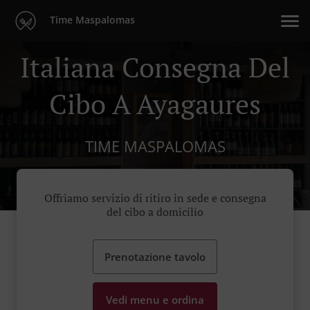
Time Maspalomas
Italiana Consegna Del
Cibo A Ayagaures
TIME MASPALOMAS
Offriamo servizio di ritiro in sede e consegna
del cibo a domicilio
Prenotazione tavolo
Vedi menu e ordina