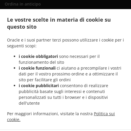
Ordina in anticipo
Contattaci
Le vostre scelte in materia di cookie su
questo sito
.
Italiana Consegna del cibo San Bartolomé de Tirajana
Italiana Consegna del cibo
Oracle e i suoi partner terzi possono utilizzare i cookie per i
.
.
Maspalomas Playa del Inglés
Italiana Consegna del cibo Maspalomas San Fernando
seguenti scopi:
.
Italiana Consegna del cibo Maspalomas Campo Internacional
Italiana Consegna del
i cookie obbligatori
sono necessari per il
.
.
cibo Maspalomas Meloneras
Italiana Consegna del cibo Maspalomas San Agustín
funzionamento del sito
.
Italiana Consegna del cibo Maspalomas Costa Meloneras
Italiana Consegna del cibo
i cookie funzionali
ci aiutano a precompilare i vostri
.
.
Maspalomas Playa del Águila
Italiana Consegna del cibo Maspalomas Sonnenland
dati per il vostro prossimo ordine e a ottimizzare il
.
.
sito per facilitare gli ordini
Italiana Consegna del cibo Maspalomas
Italiana Consegna del cibo El Tablero
i cookie pubblicitari
consentono di realizzare
.
Italiana Consegna del cibo Lomo Gordo
Italiana Consegna del cibo Montaña la Data
pubblicità basate sugli interessi e contenuti
.
.
.
Italiana Consegna del cibo El Salobre
Italiana Consegna del cibo Pasito Blanco
personalizzati su tutti i browser e i dispositivi
.
.
Italiana Consegna del cibo Montaña Blanca
Italiana Consegna del cibo Mogán
dell'utente
.
.
Italiana Consegna del cibo Bahía Feliz
Italiana Consegna del cibo Tarajalillo
Per maggiori informazioni, visitate la nostra
Politica sui
.
Italiana Consegna del cibo Santa Lucía de Tirajana
Italiana Consegna del cibo
cookie.
.
.
Arteara
Italiana Consegna del cibo Ayagaures
Italiana Consegna del cibo Cercados
.
.
de Espinos
Italiana Consegna del cibo El Horno
Consegna cibo da asporto