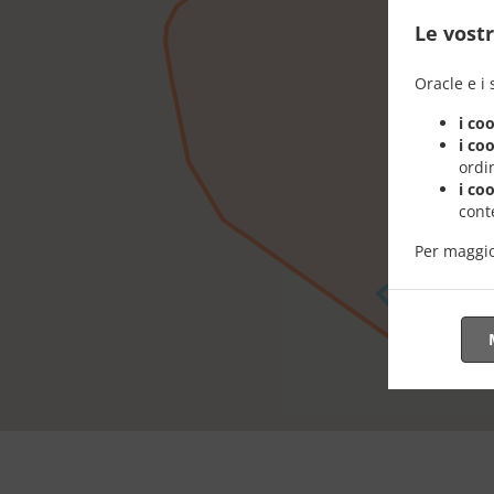
Le vostr
Oracle e i 
i co
i co
ordin
i co
conte
Per maggio