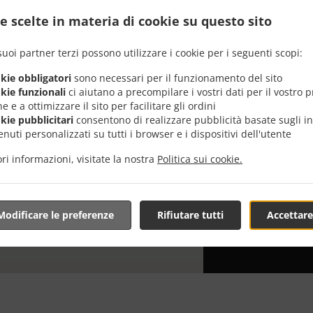
e scelte in materia di cookie su questo sito
Cerchi Italia
tutti sono in 
suoi partner terzi possono utilizzare i cookie per i seguenti scopi:
Quando vuoi v
da Time Maspa
okie obbligatori
sono necessari per il funzionamento del sito
okie funzionali
ci aiutano a precompilare i vostri dati per il vostro 
Ti basta sele
e e a ottimizzare il sito per facilitare gli ordini
speriamo che a
okie pubblicitari
consentono di realizzare pubblicità basate sugli in
nuti personalizzati su tutti i browser e i dispositivi dell'utente
Tariffa di
ri informazioni, visitate la nostra
Politica sui cookie.
DELIVERY
0,00 €
Modificare le preferenze
Rifiutare tutti
Accettare
TIME FOO