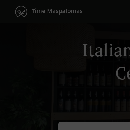
Time Maspalomas
Itali
C