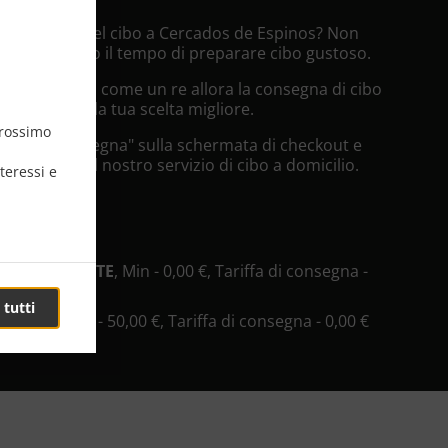
na Consegna del cibo a Cercados de Espinos? Non
grado o hanno il tempo di preparare cibo gustoso.
enire servito come un re allora la consegna di cibo
lomas sarà la tua scelta migliore.
prossimo
zionare "Consegna" sulla schermata di checkout e
pprezzerà il nostro servizio di cibo a domicilio.
teressi e
 consegna
 RESTAURANTE
, Min - 0,00 €, Tariffa di consegna -
 tutti
D SHOP
, Min - 50,00 €, Tariffa di consegna - 0,00 €