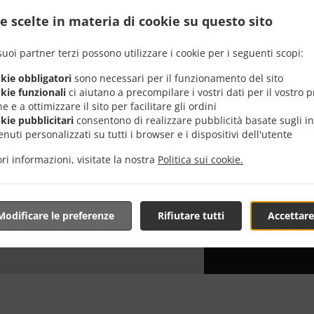
e scelte in materia di cookie su questo sito
Cerchi Italia
in grado o ha
suoi partner terzi possono utilizzare i cookie per i seguenti scopi:
Quando vuoi v
da Time Maspa
okie obbligatori
sono necessari per il funzionamento del sito
okie funzionali
ci aiutano a precompilare i vostri dati per il vostro 
Ti basta sele
e e a ottimizzare il sito per facilitare gli ordini
speriamo che a
okie pubblicitari
consentono di realizzare pubblicità basate sugli in
nuti personalizzati su tutti i browser e i dispositivi dell'utente
Tariffa di
ri informazioni, visitate la nostra
Politica sui cookie.
DELIVERY
0,00 €
Modificare le preferenze
Rifiutare tutti
Accettare
TIME FOO