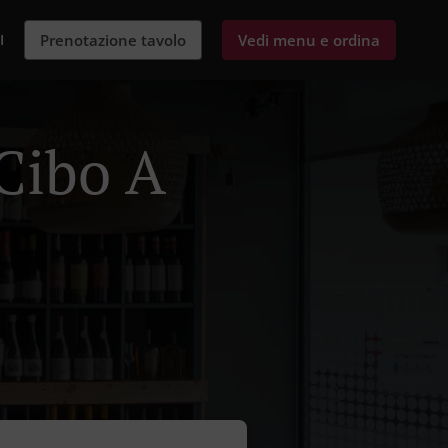
I
Prenotazione tavolo
Vedi menu e ordina
Cibo A