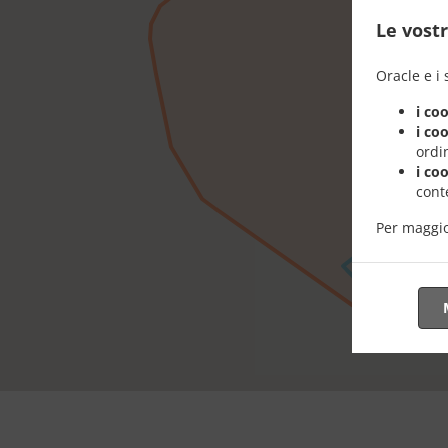
Le vostr
Oracle e i 
i co
i co
ordin
i co
conte
Per maggio