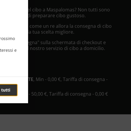
na Consegna del cibo a Maspalomas? Non tutti sono
nno il tempo di preparare cibo gustoso.
enire servito come un re allora la consegna di cibo
lomas sarà la tua scelta migliore.
prossimo
zionare "Consegna" sulla schermata di checkout e
pprezzerà il nostro servizio di cibo a domicilio.
teressi e
 consegna
 RESTAURANTE
, Min - 0,00 €, Tariffa di consegna -
 tutti
D SHOP
, Min - 50,00 €, Tariffa di consegna - 0,00 €