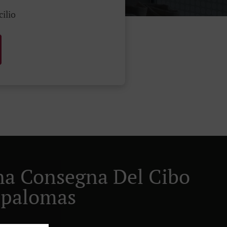
cilio
ana Consegna Del Cibo
spalomas