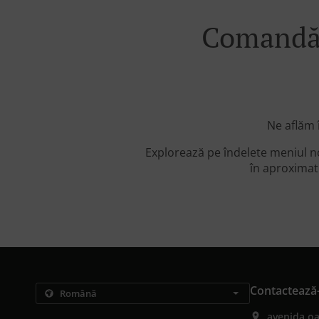
Comandă 
Ne aflăm 
Explorează pe îndelete meniul n
în aproximati
Contactează
avenida oa