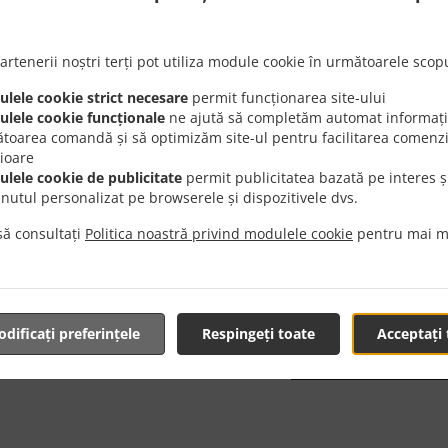
Cauți Livrare 
sau are timp 
artenerii noștri terți pot utiliza module cookie în următoarele scopu
Când vrei să f
lele cookie strict necesare
permit funcționarea site-ului
Maspalomas es
lele cookie funcționale
ne ajută să completăm automat informații
toarea comandă și să optimizăm site-ul pentru facilitarea comenzi
Selectează "Li
rioare
să-ți oferim ce
lele cookie de publicitate
permit publicitatea bazată pe interes ș
inutul personalizat pe browserele și dispozitivele dvs.
Taxă de li
ă consultați
Politica noastră privind modulele cookie
pentru mai m
DELIVERY
TIME FOO
dificați preferințele
Respingeți toate
Acceptați 