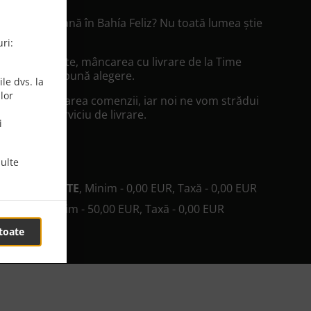
mâncare Italiană în Bahía Feliz? Nu toată lumea știe
să gătească.
ri:
ii servit regește, mâncarea cu livrare de la Time
te cea mai bună alegere.
le dvs. la
lor
vrare" la plasarea comenzii, iar noi ne vom strădui
l mai bun serviciu de livrare.
i
vrare
ulte
 RESTAURANTE
, Minim - 0,00 EUR, Taxă - 0,00 EUR
D SHOP
, Minim - 50,00 EUR, Taxă - 0,00 EUR
toate