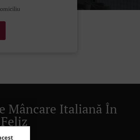
domiciliu
re Mâncare Italiană În
 Feliz
acest