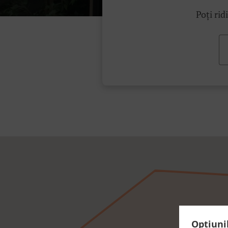
Poți rid
Opțiuni