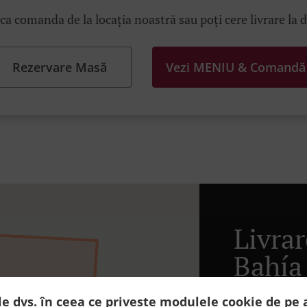
ica comanda de la locația noastră sau poți cere livrare la 
Rezervare Masă
Vezi MENIU & Comandă
Livra
Bahía
le dvs. în ceea ce privește modulele cookie de pe 