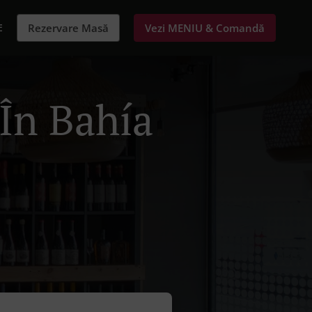
E
Rezervare Masă
Vezi MENIU & Comandă
 În Bahía