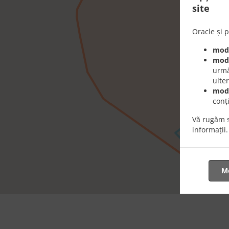
site
Oracle și p
modu
modu
urmă
ulte
modu
conț
Vă rugăm s
informații.
Mo