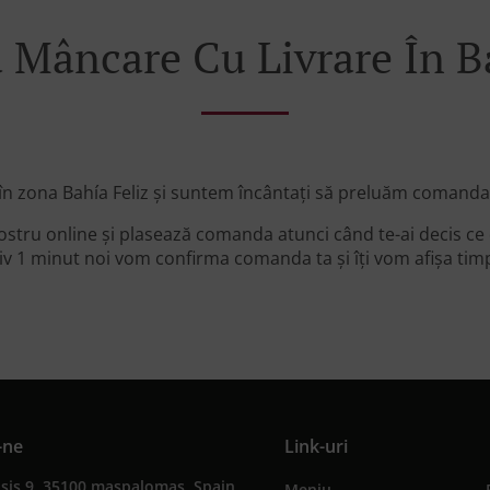
Mâncare Cu Livrare În Ba
în zona Bahía Feliz și suntem încântați să preluăm comanda 
ostru online și plasează comanda atunci când te-ai decis ce
v 1 minut noi vom confirma comanda ta și îți vom afișa timp
-ne
Link-uri
sis 9, 35100 maspalomas, Spain
Meniu