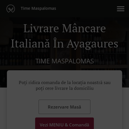
Time Maspalomas
Livrare Mâncare
Italiană În Ayagaures
TIME MASPALOMAS
Poți ridica comanda de la locația noastră sau
poți cere livrare la domiciliu
Rezervare Masă
Vezi MENIU & Comandă