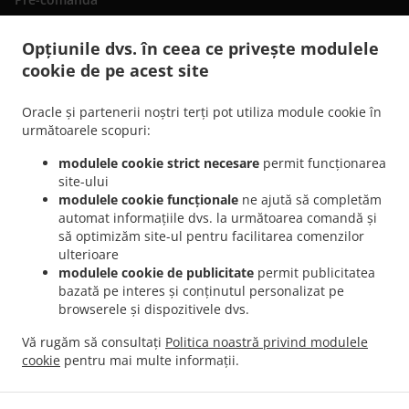
Contactează-ne
Opțiunile dvs. în ceea ce privește modulele
cookie de pe acest site
.
Livrare mâncare Italiană San Bartolomé de Tirajana
Livrare mâncare Italiană
Oracle și partenerii noștri terți pot utiliza module cookie în
.
.
Maspalomas Playa del Inglés
Livrare mâncare Italiană Maspalomas San Fernando
următoarele scopuri:
.
Livrare mâncare Italiană Maspalomas Campo Internacional
Livrare mâncare Italiană
modulele cookie strict necesare
permit funcționarea
.
.
Maspalomas Meloneras
Livrare mâncare Italiană Maspalomas San Agustín
Livrare
site-ului
.
mâncare Italiană Maspalomas Costa Meloneras
Livrare mâncare Italiană
modulele cookie funcționale
ne ajută să completăm
.
.
Maspalomas Playa del Águila
Livrare mâncare Italiană Maspalomas Sonnenland
automat informațiile dvs. la următoarea comandă și
.
.
să optimizăm site-ul pentru facilitarea comenzilor
Livrare mâncare Italiană Maspalomas
Livrare mâncare Italiană El Tablero
Livrare
ulterioare
.
.
mâncare Italiană Lomo Gordo
Livrare mâncare Italiană Montaña la Data
Livrare
modulele cookie de publicitate
permit publicitatea
.
.
mâncare Italiană El Salobre
Livrare mâncare Italiană Pasito Blanco
Livrare
bazată pe interes și conținutul personalizat pe
.
.
mâncare Italiană Montaña Blanca
Livrare mâncare Italiană Mogán
Livrare mâncare
browserele și dispozitivele dvs.
.
.
Italiană Bahía Feliz
Livrare mâncare Italiană Tarajalillo
Livrare mâncare Italiană
Vă rugăm să consultați
Politica noastră privind modulele
.
.
Santa Lucía de Tirajana
Livrare mâncare Italiană Arteara
Livrare mâncare Italiană
cookie
pentru mai multe informații.
.
.
Ayagaures
Livrare mâncare Italiană Cercados de Espinos
Livrare mâncare Italiană
.
El Horno
Mâncare pentru acasă cu livrare