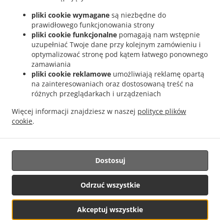
.
Dostawa Włoski jedzenia Maspalomas Campo Internacional
Dostawa Włoski
pliki cookie wymagane
są niezbędne do
.
jedzenia Maspalomas Meloneras
Dostawa Włoski jedzenia Maspalomas San Agustín
prawidłowego funkcjonowania strony
.
.
Dostawa Włoski jedzenia Maspalomas Costa Meloneras
Dostawa Włoski jedzenia
pliki cookie funkcjonalne
pomagają nam wstępnie
.
.
Maspalomas Playa del Águila
Dostawa Włoski jedzenia Maspalomas Sonnenland
uzupełniać Twoje dane przy kolejnym zamówieniu i
.
.
optymalizować stronę pod kątem łatwego ponownego
Dostawa Włoski jedzenia Maspalomas
Dostawa Włoski jedzenia El Tablero
zamawiania
.
.
Dostawa Włoski jedzenia Lomo Gordo
Dostawa Włoski jedzenia Montaña la Data
pliki cookie reklamowe
umożliwiają reklamę opartą
.
.
Dostawa Włoski jedzenia El Salobre
Dostawa Włoski jedzenia Pasito Blanco
na zainteresowaniach oraz dostosowaną treść na
.
.
Dostawa Włoski jedzenia Montaña Blanca
Dostawa Włoski jedzenia Mogán
różnych przeglądarkach i urządzeniach
.
.
Dostawa Włoski jedzenia Bahía Feliz
Dostawa Włoski jedzenia Tarajalillo
Dostawa
Więcej informacji znajdziesz w naszej
polityce plików
.
.
Włoski jedzenia Santa Lucía de Tirajana
Dostawa Włoski jedzenia Arteara
Dostawa
cookie
.
.
.
Włoski jedzenia Ayagaures
Dostawa Włoski jedzenia Cercados de Espinos
Dostawa
.
Włoski jedzenia El Horno
Takeaway food delivery
Dostosuj
Supported by:
Odrzuć wszystkie
www.prontofoodonline.com | info@prontofoodonline.com
Akceptuj wszystkie