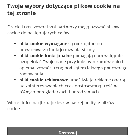
Twoje wybory dotyczące plików cookie na
tej stronie
.
Dostawa Włoski jedzenia San Bartolomé de Tirajana
Dostawa Włoski jedzenia
Oracle i nasi zewnętrzni partnerzy mogą używać plików
.
.
Maspalomas Playa del Inglés
Dostawa Włoski jedzenia Maspalomas San Fernando
cookie do następujących celów:
.
Dostawa Włoski jedzenia Maspalomas Campo Internacional
Dostawa Włoski
pliki cookie wymagane
są niezbędne do
.
jedzenia Maspalomas Meloneras
Dostawa Włoski jedzenia Maspalomas San Agustín
prawidłowego funkcjonowania strony
.
.
Dostawa Włoski jedzenia Maspalomas Costa Meloneras
Dostawa Włoski jedzenia
pliki cookie funkcjonalne
pomagają nam wstępnie
.
.
Maspalomas Playa del Águila
Dostawa Włoski jedzenia Maspalomas Sonnenland
uzupełniać Twoje dane przy kolejnym zamówieniu i
.
.
optymalizować stronę pod kątem łatwego ponownego
Dostawa Włoski jedzenia Maspalomas
Dostawa Włoski jedzenia El Tablero
zamawiania
.
.
Dostawa Włoski jedzenia Lomo Gordo
Dostawa Włoski jedzenia Montaña la Data
pliki cookie reklamowe
umożliwiają reklamę opartą
.
.
Dostawa Włoski jedzenia El Salobre
Dostawa Włoski jedzenia Pasito Blanco
na zainteresowaniach oraz dostosowaną treść na
.
.
Dostawa Włoski jedzenia Montaña Blanca
Dostawa Włoski jedzenia Mogán
różnych przeglądarkach i urządzeniach
.
.
Dostawa Włoski jedzenia Bahía Feliz
Dostawa Włoski jedzenia Tarajalillo
Dostawa
Więcej informacji znajdziesz w naszej
polityce plików
.
.
Włoski jedzenia Santa Lucía de Tirajana
Dostawa Włoski jedzenia Arteara
Dostawa
cookie
.
.
.
Włoski jedzenia Ayagaures
Dostawa Włoski jedzenia Cercados de Espinos
Dostawa
.
Włoski jedzenia El Horno
Takeaway food delivery
Dostosuj