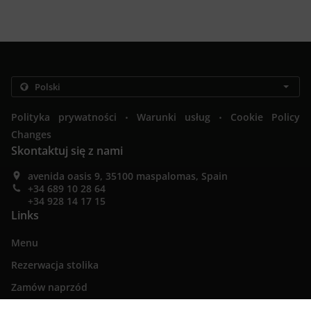
.
.
Polityka prywatności
Warunki usług
Cookie Policy
Changes
Skontaktuj się z nami
avenida oasis 9, 35100 maspalomas, Spain
+34 689 10 28 64
+34 928 14 17 15
Links
Menu
Rezerwacja stolika
Zamów naprzód
Skontaktuj się z nami