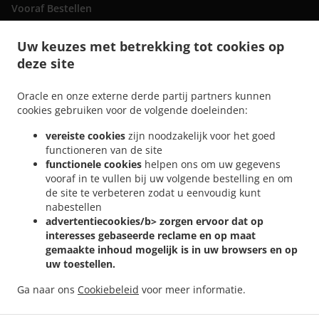
Vooraf Bestellen
Contact
Uw keuzes met betrekking tot cookies op
deze site
.
Italiaans eten bezorgen San Bartolomé de Tirajana
Italiaans eten bezorgen
Oracle en onze externe derde partij partners kunnen
.
.
Maspalomas Playa del Inglés
Italiaans eten bezorgen Maspalomas San Fernando
cookies gebruiken voor de volgende doeleinden:
.
Italiaans eten bezorgen Maspalomas Campo Internacional
Italiaans eten bezorgen
vereiste cookies
zijn noodzakelijk voor het goed
.
.
Maspalomas Meloneras
Italiaans eten bezorgen Maspalomas San Agustín
Italiaans
functioneren van de site
.
eten bezorgen Maspalomas Costa Meloneras
Italiaans eten bezorgen Maspalomas
functionele cookies
helpen ons om uw gegevens
.
.
Playa del Águila
Italiaans eten bezorgen Maspalomas Sonnenland
Italiaans eten
vooraf in te vullen bij uw volgende bestelling en om
.
.
de site te verbeteren zodat u eenvoudig kunt
bezorgen Maspalomas
Italiaans eten bezorgen El Tablero
Italiaans eten bezorgen
nabestellen
.
.
Lomo Gordo
Italiaans eten bezorgen Montaña la Data
Italiaans eten bezorgen El
advertentiecookies/b> zorgen ervoor dat op
.
.
Salobre
Italiaans eten bezorgen Pasito Blanco
Italiaans eten bezorgen Montaña
interesses gebaseerde reclame en op maat
.
.
.
Blanca
Italiaans eten bezorgen Mogán
Italiaans eten bezorgen Bahía Feliz
gemaakte inhoud mogelijk is in uw browsers en op
.
.
uw toestellen.
Italiaans eten bezorgen Tarajalillo
Italiaans eten bezorgen Santa Lucía de Tirajana
.
.
Italiaans eten bezorgen Arteara
Italiaans eten bezorgen Ayagaures
Italiaans eten
Ga naar ons
Cookiebeleid
voor meer informatie.
.
.
bezorgen Cercados de Espinos
Italiaans eten bezorgen El Horno
Online eten
bestellen, voor afhaal en bezorging