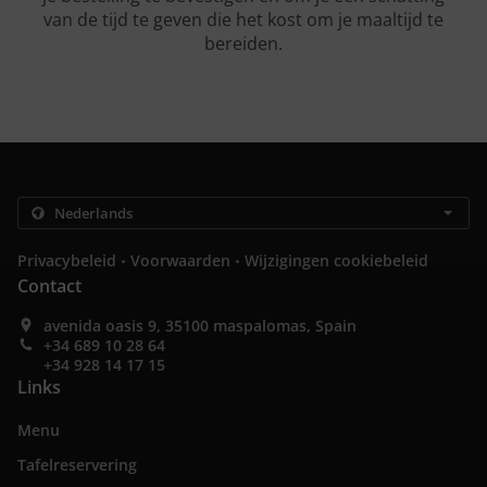
van de tijd te geven die het kost om je maaltijd te
bereiden.
.
.
Privacybeleid
Voorwaarden
Wijzigingen cookiebeleid
Contact
avenida oasis 9, 35100 maspalomas, Spain
+34 689 10 28 64
+34 928 14 17 15
Links
Menu
Tafelreservering