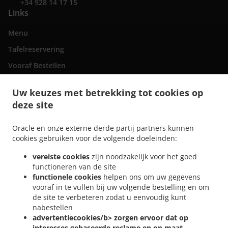
+34 928 14 17 15
Links
Menu
Tafelreservering
Vooraf Bestellen
Contact
Uw keuzes met betrekking tot cookies op
deze site
.
Italiaans eten bezorgen San Bartolomé de Tirajana
Italiaans eten bezorgen
Oracle en onze externe derde partij partners kunnen
.
.
Maspalomas Playa del Inglés
Italiaans eten bezorgen Maspalomas San Fernando
cookies gebruiken voor de volgende doeleinden:
.
Italiaans eten bezorgen Maspalomas Campo Internacional
Italiaans eten bezorgen
vereiste cookies
zijn noodzakelijk voor het goed
.
.
Maspalomas Meloneras
Italiaans eten bezorgen Maspalomas San Agustín
Italiaans
functioneren van de site
.
eten bezorgen Maspalomas Costa Meloneras
Italiaans eten bezorgen Maspalomas
functionele cookies
helpen ons om uw gegevens
.
.
Playa del Águila
Italiaans eten bezorgen Maspalomas Sonnenland
Italiaans eten
vooraf in te vullen bij uw volgende bestelling en om
.
.
de site te verbeteren zodat u eenvoudig kunt
bezorgen Maspalomas
Italiaans eten bezorgen El Tablero
Italiaans eten bezorgen
nabestellen
.
.
Lomo Gordo
Italiaans eten bezorgen Montaña la Data
Italiaans eten bezorgen El
advertentiecookies/b> zorgen ervoor dat op
.
.
Salobre
Italiaans eten bezorgen Pasito Blanco
Italiaans eten bezorgen Montaña
interesses gebaseerde reclame en op maat