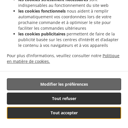
indispensables au fonctionnement du site web
15. Proceso de toma de decisiones
les cookies fonctionnels
nous aident à remplir
automático individual, incluida la
automatiquement vos coordonnées lors de votre
prochaine commande et à optimiser le site pour
elaboración de perfiles
faciliter les commandes ultérieures
les cookies publicitaires
permettent de faire de la
15.1.
La persona interesada tiene derecho a no estar
publicité basée sur les centres d’intérêt et d’adapter
sujeta a una decisión basada únicamente en el
le contenu à vos navigateurs et à vos appareils
procesamiento automático, incluida la creación de
perfiles, que produce efectos legales que la afectan o
Pour plus d’informations, veuillez consulter notre
Politique
en matière de cookies.
afectan de manera significativa y similar.
15.2.
Las disposiciones del párrafo 15.1. no aplican si la
decisión:
Modifier les préférences
(a) es necesaria para la celebración o
ejecución de un contrato entre la persona
Tout refuser
interesada y un operador;
Voir le menu &
Tout accepter
Réservation de table
(b)
está autorizada por la legislación de la Unión o de un
commander
Estado Miembro, que se aplica al Operador y que también