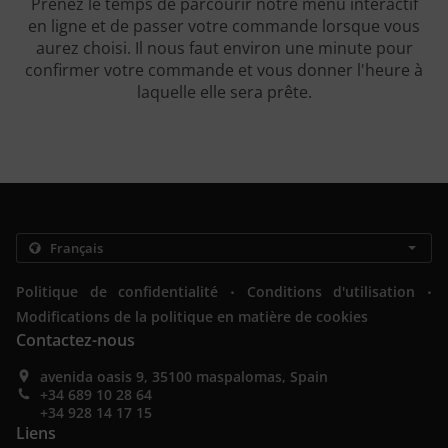
Prenez le temps de parcourir notre menu interactif
en ligne et de passer votre commande lorsque vous
aurez choisi. Il nous faut environ une minute pour
confirmer votre commande et vous donner l'heure à
laquelle elle sera prête.
.
.
Politique de confidentialité
Conditions d'utilisation
Modifications de la politique en matière de cookies
Contactez-nous
avenida oasis 9, 35100 maspalomas, Spain
+34 689 10 28 64
+34 928 14 17 15
Liens