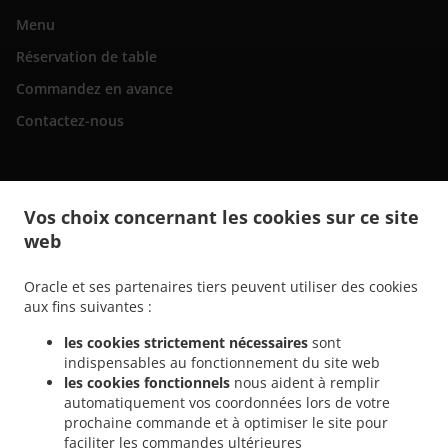
Menu
Réservation de table
Commandez en avance
Contactez-nous
.
Livraison de plats cuisinés Italiens San Bartolomé de Tirajana
Livraison de plats
Vos choix concernant les cookies sur ce site
.
cuisinés Italiens Maspalomas Playa del Inglés
Livraison de plats cuisinés Italiens
web
.
Maspalomas San Fernando
Livraison de plats cuisinés Italiens Maspalomas Campo
.
.
Internacional
Livraison de plats cuisinés Italiens Maspalomas Meloneras
Livraison
Oracle et ses partenaires tiers peuvent utiliser des cookies
.
de plats cuisinés Italiens Maspalomas San Agustín
Livraison de plats cuisinés
aux fins suivantes :
.
Italiens Maspalomas Costa Meloneras
Livraison de plats cuisinés Italiens
les cookies strictement nécessaires
sont
.
Maspalomas Playa del Águila
Livraison de plats cuisinés Italiens Maspalomas
indispensables au fonctionnement du site web
.
.
Sonnenland
Livraison de plats cuisinés Italiens Maspalomas
Livraison de plats
les cookies fonctionnels
nous aident à remplir
.
.
cuisinés Italiens El Tablero
Livraison de plats cuisinés Italiens Lomo Gordo
automatiquement vos coordonnées lors de votre
.
prochaine commande et à optimiser le site pour
Livraison de plats cuisinés Italiens Montaña la Data
Livraison de plats cuisinés
faciliter les commandes ultérieures
.
.
Italiens El Salobre
Livraison de plats cuisinés Italiens Pasito Blanco
Livraison de