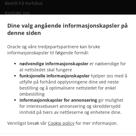
Bestill På Forhånd
Kontakt oss
Dine valg angående informasjonskapsler på
denne siden
.
Levering av Italiensk mat San Bartolomé de Tirajana
Levering av Italiensk mat
.
.
Maspalomas Playa del Inglés
Levering av Italiensk mat Maspalomas San Fernando
Oracle og våre tredjepartspartnere kan bruke
.
Levering av Italiensk mat Maspalomas Campo Internacional
Levering av Italiensk
informasjonskapsler til følgende formål:
.
.
mat Maspalomas Meloneras
Levering av Italiensk mat Maspalomas San Agustín
nødvendige informasjonskapsler
er nødvendige for
.
Levering av Italiensk mat Maspalomas Costa Meloneras
Levering av Italiensk mat
at nettstedet skal fungere
.
.
Maspalomas Playa del Águila
Levering av Italiensk mat Maspalomas Sonnenland
funksjonelle informasjonskapsler
hjelper oss med å
.
.
utfylle på forhånd opplysningene dine ved neste
Levering av Italiensk mat Maspalomas
Levering av Italiensk mat El Tablero
bestilling og å optimalisere nettstedet for enkel
.
.
Levering av Italiensk mat Lomo Gordo
Levering av Italiensk mat Montaña la Data
ombestilling
.
.
Levering av Italiensk mat El Salobre
Levering av Italiensk mat Pasito Blanco
informasjonskapsler for annonsering
gir mulighet
.
.
Levering av Italiensk mat Montaña Blanca
Levering av Italiensk mat Mogán
for interessebasert annonsering og skreddersydd
.
.
innhold på tvers av nettleserne og enhetene dine.
Levering av Italiensk mat Bahía Feliz
Levering av Italiensk mat Tarajalillo
Levering
.
.
av Italiensk mat Santa Lucía de Tirajana
Levering av Italiensk mat Arteara
Levering
Vennligst besøk vår
Cookie policy
for mer informasjon.
.
.
av Italiensk mat Ayagaures
Levering av Italiensk mat Cercados de Espinos
Levering
.
av Italiensk mat El Horno
Takeaway levering