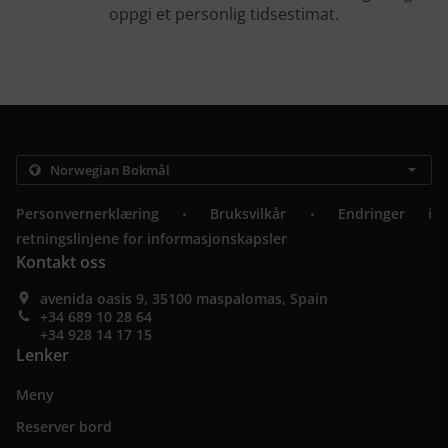
oppgi et personlig tidsestimat.
.
.
Personvernerklæring
Bruksvilkår
Endringer i
retningslinjene for informasjonskapsler
Kontakt oss
avenida oasis 9, 35100 maspalomas, Spain
+34 689 10 28 64
+34 928 14 17 15
Lenker
Meny
Reserver bord