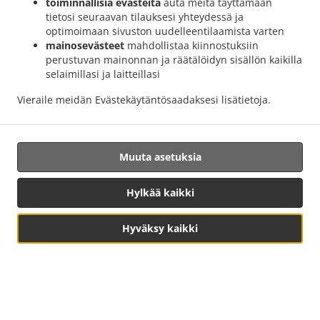
toiminnallisia evästeitä
auta meitä täyttämään
tietosi seuraavan tilauksesi yhteydessä ja
optimoimaan sivuston uudelleentilaamista varten
mainosevästeet
mahdollistaa kiinnostuksiin
perustuvan mainonnan ja räätälöidyn sisällön kaikilla
selaimillasi ja laitteillasi
Vieraile meidän
Evästekäytäntö
saadaksesi lisätietoja.
.
.
Yksityisyyden suoja
Käyttöehdot
Evästekäytännön
muutokset
Muuta asetuksia
Yhteydenotto
Hylkää kaikki
avenida oasis 9, 35100 maspalomas, Spain
+34 689 10 28 64
+34 928 14 17 15
Näytä RUOKALISTA &
Hyväksy kaikki
Linkit
Pöytävaraus
tilaa
Ruokalista
Pöytävaraus
Ennakkotilaus