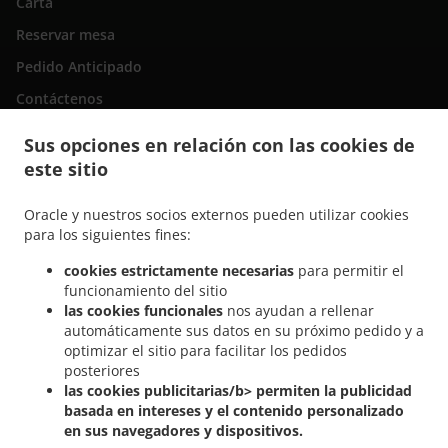
Carta
Reservar mesa
Pedido Anticipado
Contáctenos
Sus opciones en relación con las cookies de
este sitio
.
Comida Italiana a domicilio San Bartolomé de Tirajana
Comida Italiana a domicilio
.
Maspalomas Playa del Inglés
Comida Italiana a domicilio Maspalomas San Fernando
Oracle y nuestros socios externos pueden utilizar cookies
.
.
Comida Italiana a domicilio Maspalomas Campo Internacional
Comida Italiana a
para los siguientes fines:
.
domicilio Maspalomas Meloneras
Comida Italiana a domicilio Maspalomas San
cookies estrictamente necesarias
para permitir el
.
.
Agustín
Comida Italiana a domicilio Maspalomas Costa Meloneras
Comida Italiana
funcionamiento del sitio
.
a domicilio Maspalomas Playa del Águila
Comida Italiana a domicilio Maspalomas
las cookies funcionales
nos ayudan a rellenar
.
.
Sonnenland
Comida Italiana a domicilio Maspalomas
Comida Italiana a domicilio
automáticamente sus datos en su próximo pedido y a
.
.
optimizar el sitio para facilitar los pedidos
El Tablero
Comida Italiana a domicilio Lomo Gordo
Comida Italiana a domicilio
posteriores
.
.
Montaña la Data
Comida Italiana a domicilio El Salobre
Comida Italiana a
las cookies publicitarias/b> permiten la publicidad
.
.
domicilio Pasito Blanco
Comida Italiana a domicilio Montaña Blanca
Comida
basada en intereses y el contenido personalizado
.
.
Italiana a domicilio Mogán
Comida Italiana a domicilio Bahía Feliz
Comida Italiana
en sus navegadores y dispositivos.
.
.