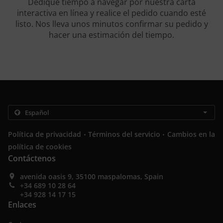
Dedique tiempo a navegar por nuestra carta
interactiva en línea y realice el pedido cuando esté
listo. Nos lleva unos minutos confirmar su pedido y
hacer una estimación del tiempo.
.
.
Política de privacidad
Términos del servicio
Cambios en la
política de cookies
Contáctenos
avenida oasis 9, 35100 maspalomas, Spain
+34 689 10 28 64
+34 928 14 17 15
Enlaces