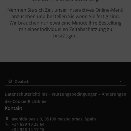
Nehmen Sie sich Zeit unser interaktives Online-Menü
anzusehen und bestellen Sie wenn Sie fertig sind.
Wir brauchen nur etwa eine Minute Ihre Bestellung
mit einer individuellen Zeitabschätzung zu
bestätigen.
.
.
Datenschutzrichtlinie
Nutzungsbedingungen
Änderungen
der Cookie-Richtlinie
Kontakt
avenida oasis 9, 35100 maspalomas, Spain
+34 689 10 28 64
+34 928 14 17 15