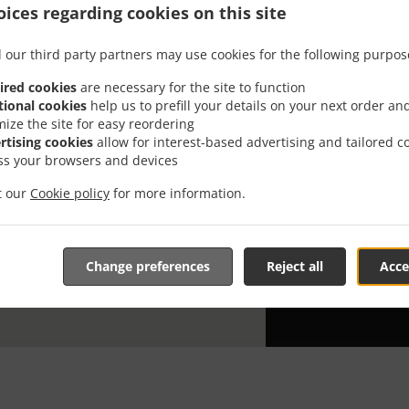
ices regarding cookies on this site
Leder du efter
har tid til ell
 our third party partners may use cookies for the following purpos
Når du ønsker
ired cookies
are necessary for the site to function
madudbringni
tional cookies
help us to prefill your details on your next order an
mize the site for easy reordering
Bare vælg "Udb
rtising cookies
allow for interest-based advertising and tailored c
pris på vores
ss your browsers and devices
it our
Cookie policy
for more information.
Udbringn
DELIVERY
Change preferences
Reject all
Acce
TIME FOO