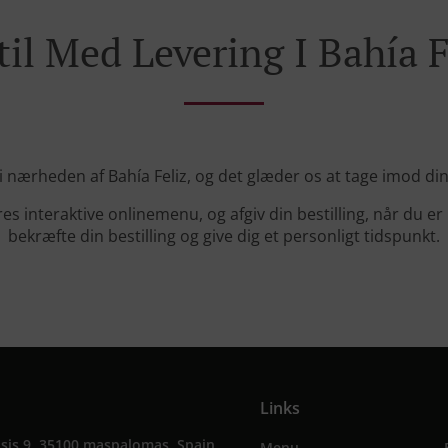
til Med Levering I Bahía F
s i nærheden af Bahía Feliz, og det glæder os at tage imod din 
s interaktive onlinemenu, og afgiv din bestilling, når du er 
bekræfte din bestilling og give dig et personligt tidspunkt.
Links
sis 9, 35100 maspalomas, Spain
Menu