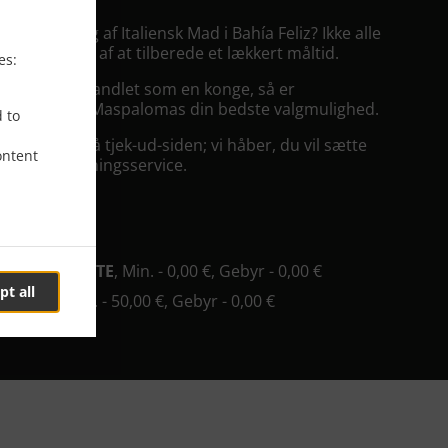
 Udbringning af Italiensk Mad i Bahía Feliz? Ikke alle
er kan finde ud af at tilberede et lækkert måltid.
es:
 at blive behandlet som en konge, så er
ng fra Time Maspalomas din bedste valgmulighed.
d to
ringning" på tjek-ud-siden; vi håber, du vil sætte
ontent
 madudbringningsservice.
ingsgebyr
 RESTAURANTE
, Min. - 0,00 €, Gebyr - 0,00 €
pt all
D SHOP
, Min. - 50,00 €, Gebyr - 0,00 €