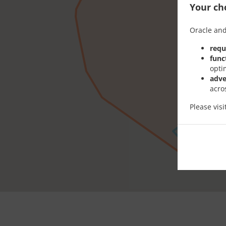
Your cho
Oracle and
requ
func
opti
adve
acro
Please vis