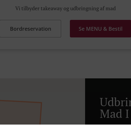
Vi tilbyder takeaway og udbringning af mad
Bordreservation
Se MENU & Bestil
Udbri
Mad I