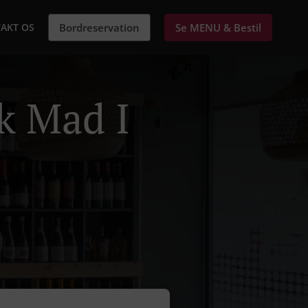
AKT OS
Bordreservation
Se MENU & Bestil
k Mad I