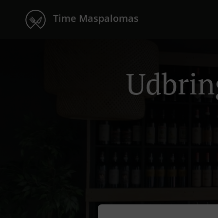
Time Maspalomas
Udbrin