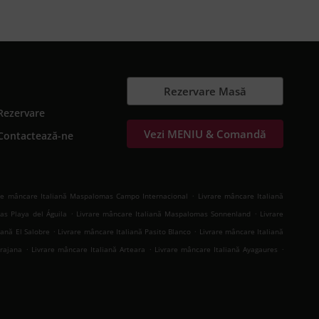
Rezervare Masă
Rezervare
Vezi MENIU & Comandă
Contactează-ne
.
re mâncare Italiană Maspalomas Campo Internacional
Livrare mâncare Italiană
.
.
as Playa del Águila
Livrare mâncare Italiană Maspalomas Sonnenland
Livrare
.
.
iană El Salobre
Livrare mâncare Italiană Pasito Blanco
Livrare mâncare Italiană
.
.
.
irajana
Livrare mâncare Italiană Arteara
Livrare mâncare Italiană Ayagaures