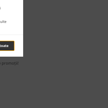
gătești.
i
ulte
toate
e promoții!