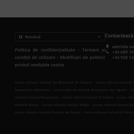
Contactează
avenida oa
.
Politica de confidențialitate
Termeni și
+34 689 10
.
condiții de utilizare
Modificări ale politicii
+34 928 14
privind modulele cookie
.
Livrare mâncare Italiană San Bartolomé de Tirajana
Livrare mâncare Italiană 
.
.
Maspalomas Meloneras
Livrare mâncare Italiană Maspalomas San Agustín
L
.
.
mâncare Italiană Maspalomas
Livrare mâncare Italiană El Tablero
Livrare mân
.
.
Montaña Blanca
Livrare mâncare Italiană Mogán
Livrare mâncare Italiană Ba
.
Livrare mâncare Italiană Cercados de Espinos
Livrare mâncare Italiană El Horno