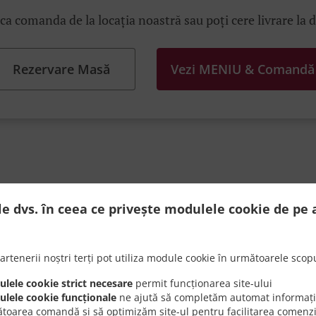
ica comanda de la locația noastră sau poți cere livrare la 
Rezervare Masă
Vezi MENIU & Comandă
ă De Ofertele Noastre Irezi
le dvs. în ceea ce privește modulele cookie de pe 
artenerii noștri terți pot utiliza module cookie în următoarele scopu
lele cookie strict necesare
permit funcționarea site-ului
im mereu în întâmpinarea clienților cu promoții speciale, c
lele cookie funcționale
ne ajută să completăm automat informații
tate în timp și special concepute pentru tine, îți permit să 
toarea comandă și să optimizăm site-ul pentru facilitarea comenzi