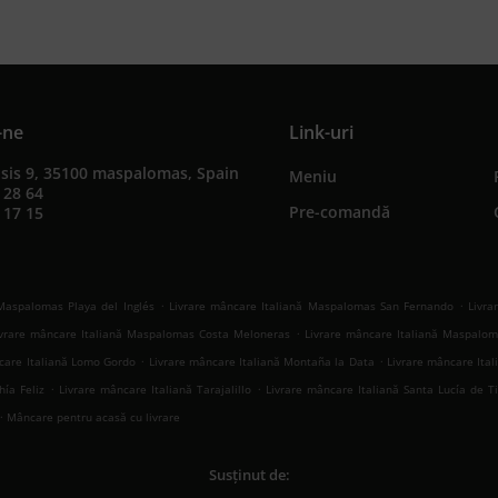
-ne
Link-uri
sis 9, 35100 maspalomas, Spain
Meniu
 28 64
Pre-comandă
 17 15
.
.
Maspalomas Playa del Inglés
Livrare mâncare Italiană Maspalomas San Fernando
Livra
.
ivrare mâncare Italiană Maspalomas Costa Meloneras
Livrare mâncare Italiană Maspalom
.
.
care Italiană Lomo Gordo
Livrare mâncare Italiană Montaña la Data
Livrare mâncare Ital
.
.
hía Feliz
Livrare mâncare Italiană Tarajalillo
Livrare mâncare Italiană Santa Lucía de T
.
Mâncare pentru acasă cu livrare
Susținut de: