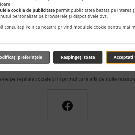
te de fiecare dată când pur și simplu nu te simți în stare să 
rioare
lele cookie de publicitate
permit publicitatea bazată pe interes ș
inutul personalizat pe browserele și dispozitivele dvs.
ă consultați
Politica noastră privind modulele cookie
pentru mai m
Află Primul
dificați preferințele
Respingeți toate
Acceptați 
ne pe rețelele sociale și fii primul care află de noile noastr