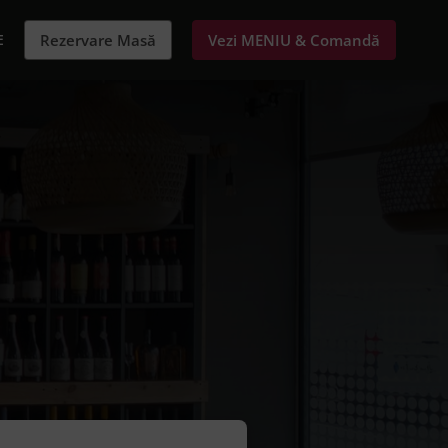
E
Rezervare Masă
Vezi MENIU & Comandă