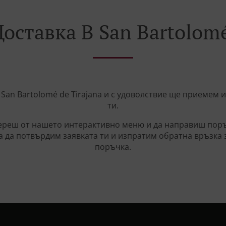
оставка В San Bartolomé
 San Bartolomé de Tirajana и с удоволствие ще приемем
ти.
реш от нашето интерактивно меню и да направиш поръч
а да потвърдим заявката ти и изпратим обратна връзка 
поръчка.