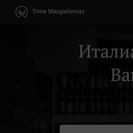
Time Maspalomas
Италиа
Ba