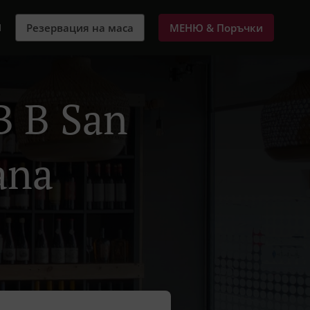
И
Резервация на маса
МЕНЮ & Поръчки
В В San
ana