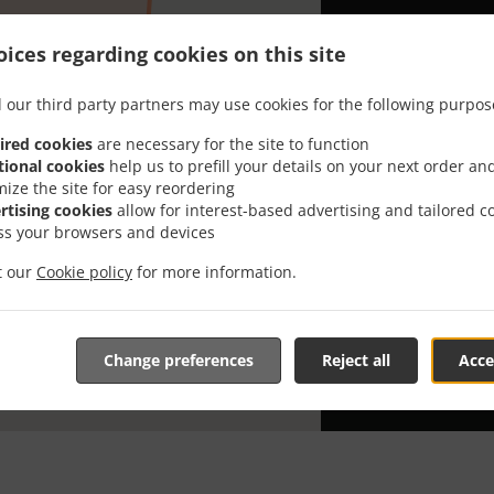
Търсите Итали
ices regarding cookies on this site
всеки знае к
Когато искате
 our third party partners may use cookies for the following purpos
храна от Tim
ired cookies
are necessary for the site to function
Просто е - из
tional cookies
help us to prefill your details on your next order an
надяваме да 
mize the site for easy reordering
rtising cookies
allow for interest-based advertising and tailored c
ss your browsers and devices
Цена на 
it our
Cookie policy
for more information.
DELIVERY
0,00 €
TIME FOO
Change preferences
Reject all
Acce