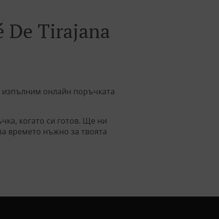
 De Tirajana
 и изпълним онлайн поръчката
ка, когато си готов. Ще ни
за времето нъжно за твоята