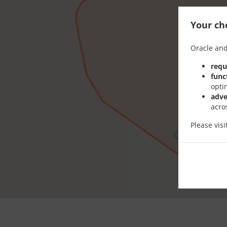
Your cho
Oracle and
requ
func
opti
adve
acro
Please vis