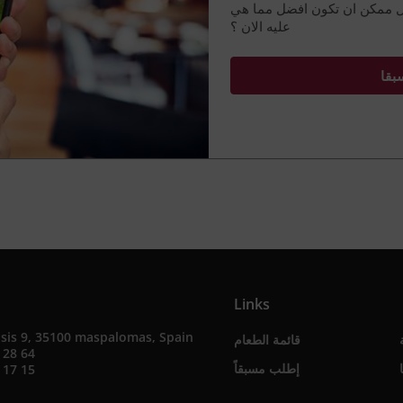
ل ممكن ان تكون افضل مما هي
عليه الان ؟
بقا
Links
sis 9, 35100 maspalomas, Spain
قائمة الطعام
 28 64
إطلب مسبقاً
 17 15