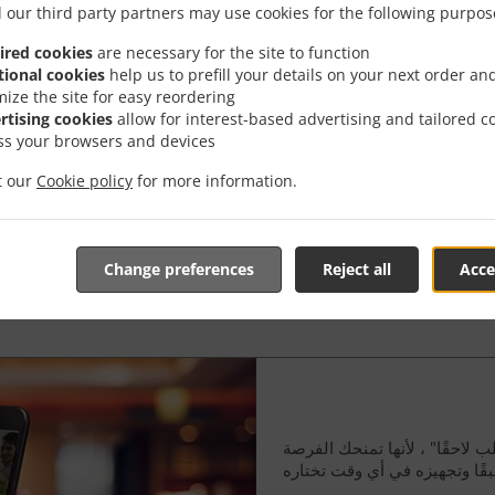
With our new
"Table Reser
 our third party partners may use cookies for the following purpos
functions, you save preciou
times.
ired cookies
are necessary for the site to function
tional cookies
help us to prefill your details on your next order an
You now have the chance to
mize the site for easy reordering
before arriving at the restau
rtising cookies
allow for interest-based advertising and tailored c
ss your browsers and devices
Skip playing the waiting ga
when you’re at your hungrie
it our
Cookie policy
for more information.
Book A Table
Change preferences
Reject all
Acce
 لاحقًا" ، لأنها تمنحك الفرصة
ا وتجهيزه في أي وقت تختاره