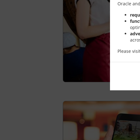
Oracle and
requ
func
opti
adve
acro
Please vis