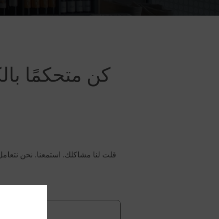
كن متحكمًا با
قلت لنا مشاكلك. استمعنا. نحن نتعام