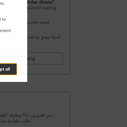
vations"
&
"Order Ahead"
es:
s hours on restaurant waiting
d to
 order your favorite meal
rant.
ontent
me for a table and for your food
st.
 & Start Ordering
pt all
نحن فخورون جدًا بوظيفة "الطلب
لطلب طعامك مسبقً